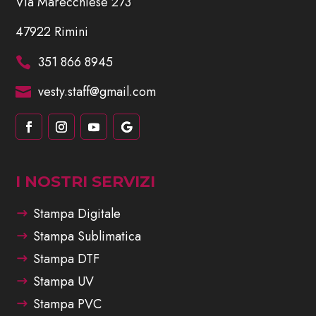
Via Marecchiese 273
47922 Rimini
351 866 8945

vesty.staff@gmail.com

I NOSTRI SERVIZI
Stampa Digitale
Stampa Sublimatica
Stampa DTF
Stampa UV
Stampa PVC