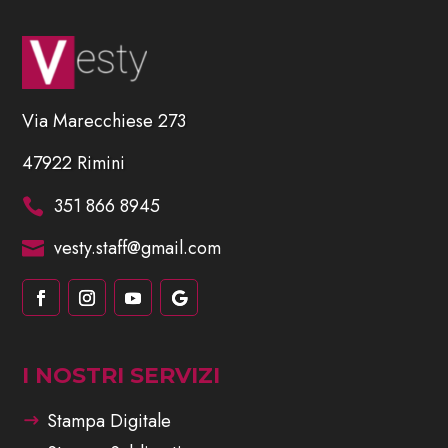
Via Marecchiese 273
47922 Rimini
351 866 8945

vesty.staff@gmail.com

I NOSTRI SERVIZI
Stampa Digitale